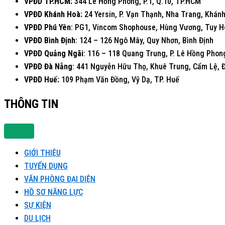
VPĐD TP.HCM:
344 Lê Hồng Phong, P.1, Q.10, TP.HCM
VPĐD Khánh Hoà:
24 Yersin, P. Vạn Thạnh, Nha Trang, Khán
VPĐD Phú Yên
: PG1, Vincom Shophouse, Hùng Vương, Tuy H
VPĐD Bình Định
: 124 – 126 Ngô Mây, Quy Nhơn, Bình Định
VPĐD Quảng Ngãi
: 116 – 118 Quang Trung, P. Lê Hồng Phon
VPĐD Đà Nẵng
: 441 Nguyễn Hữu Thọ, Khuê Trung, Cẩm Lệ, 
VPĐD Huế:
109 Phạm Văn Đồng, Vỹ Dạ, TP. Huế
THÔNG TIN
GIỚI THIỆU
TUYỂN DỤNG
VĂN PHÒNG ĐẠI DIỆN
HỒ SƠ NĂNG LỰC
SỰ KIỆN
DU LỊCH