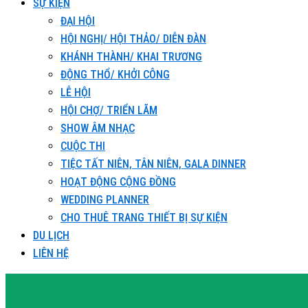
SỰ KIỆN
ĐẠI HỘI
HỘI NGHỊ/ HỘI THẢO/ DIỄN ĐÀN
KHÁNH THÀNH/ KHAI TRƯƠNG
ĐỘNG THỔ/ KHỞI CÔNG
LỄ HỘI
HỘI CHỢ/ TRIỂN LÃM
SHOW ÂM NHẠC
CUỘC THI
TIỆC TẤT NIÊN, TÂN NIÊN, GALA DINNER
HOẠT ĐỘNG CỘNG ĐỒNG
WEDDING PLANNER
CHO THUÊ TRANG THIẾT BỊ SỰ KIỆN
DU LỊCH
LIÊN HỆ