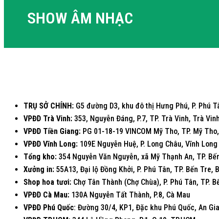
SHOW ÂM NHẠC
TRỤ SỞ CHÍNH:
G5 đường D3, khu đô thị Hưng Phú, P. Phú Tâ
VPĐD Trà Vinh:
353, Nguyễn Đáng, P.7, TP. Trà Vinh, Trà Vin
VPĐD Tiền Giang:
PG 01-18-19 VINCOM Mỹ Tho, TP. Mỹ Tho,
VPĐD Vĩnh Long:
109E Nguyễn Huệ, P. Long Châu, Vĩnh Long
Tổng kho:
354 Nguyễn Văn Nguyễn, xã Mỹ Thạnh An, TP. Bến
Xưởng in:
55A13, Đại lộ Đồng Khởi, P. Phú Tân, TP. Bến Tre, 
Shop hoa tươi:
Chợ Tân Thành (Chợ Chùa), P. Phú Tân, TP. B
VPĐD Cà Mau:
130A Nguyễn Tất Thành, P.8, Cà Mau
VPĐD Phú Quốc
: Đường 30/4, KP1, Đặc khu Phú Quốc, An Gi