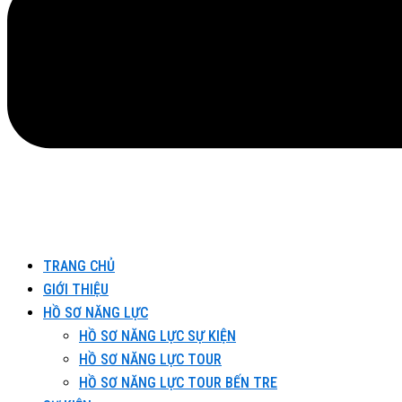
TRANG CHỦ
GIỚI THIỆU
HỒ SƠ NĂNG LỰC
HỒ SƠ NĂNG LỰC SỰ KIỆN
HỒ SƠ NĂNG LỰC TOUR
HỒ SƠ NĂNG LỰC TOUR BẾN TRE