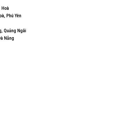
h Hoà
oà, Phú Yên
g, Quảng Ngãi
Đà Nẵng