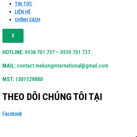
TIN TỨC
LIÊN HỆ
CHÍNH SÁCH
X
HOTLINE:
0938 701 737 – 0939 701 737
MAIL:
contact.mekonginternational@gmail.com
MST:
1301129880
THEO DÕI CHÚNG TÔI TẠI
Facebook