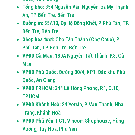
Tổng kho:
354 Nguyễn Văn Nguyễn, xã Mỹ Thạnh
An, TP. Bến Tre, Bến Tre
Xưởng in:
55A13, Đại lộ Đồng Khởi, P. Phú Tân, TP.
Bến Tre, Bến Tre
Shop hoa tươi:
Chợ Tân Thành (Chợ Chùa), P.
Phú Tân, TP. Bến Tre, Bến Tre
VPĐD Cà Mau:
130A Nguyễn Tất Thành, P.8, Cà
Mau
VPĐD Phú Quốc
: Đường 30/4, KP1, Đặc khu Phú
Quốc, An Giang
VPĐD TP.HCM:
344 Lê Hồng Phong, P.1, Q.10,
TP.HCM
VPĐD Khánh Hoà:
24 Yersin, P. Vạn Thạnh, Nha
Trang, Khánh Hoà
VPĐD Phú Yên
: PG1, Vincom Shophouse, Hùng
Vương, Tuy Hoà, Phú Yên