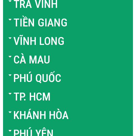
TRÀ VINH
TIỀN GIANG
VĨNH LONG
CÀ MAU
PHÚ QUỐC
TP. HCM
KHÁNH HÒA
PHÚ YÊN