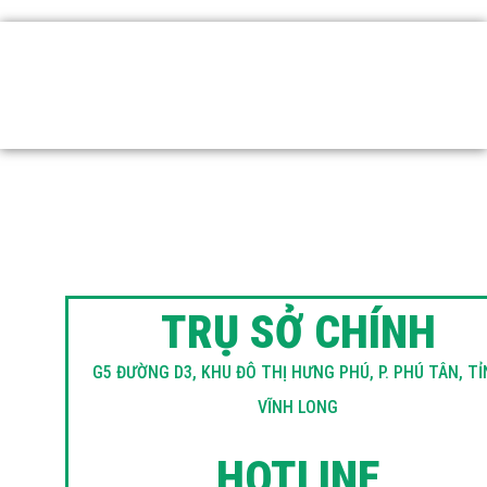
Nhảy
tới
nội
dung
TRỤ SỞ CHÍNH
G5 ĐƯỜNG D3, KHU ĐÔ THỊ HƯNG PHÚ, P. PHÚ TÂN, T
VĨNH LONG
HOTLINE