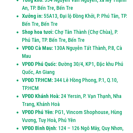
An, TP. Bến Tre, Bến Tre
Xưởng in:
55A13, Đại lộ Đồng Khởi, P. Phú Tân, TP.
Bến Tre, Bến Tre
Shop hoa tươi:
Chợ Tân Thành (Chợ Chùa), P.
Phú Tân, TP. Bến Tre, Bến Tre
VPĐD Cà Mau:
130A Nguyễn Tất Thành, P.8, Cà
Mau
VPĐD Phú Quốc
: Đường 30/4, KP1, Đặc khu Phú
Quốc, An Giang
VPĐD TP.HCM:
344 Lê Hồng Phong, P.1, Q.10,
TP.HCM
VPĐD Khánh Hoà:
24 Yersin, P. Vạn Thạnh, Nha
Trang, Khánh Hoà
VPĐD Phú Yên
: PG1, Vincom Shophouse, Hùng
Vương, Tuy Hoà, Phú Yên
VPĐD Bình Định
: 124 – 126 Ngô Mây, Quy Nhơn,