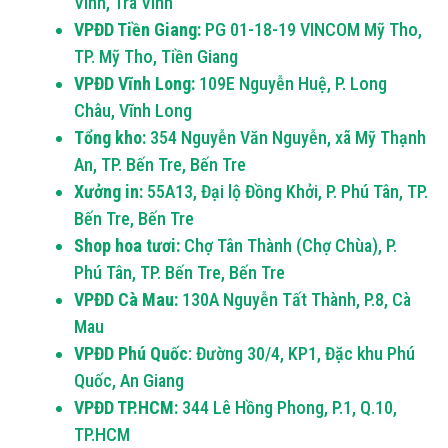
Vinh, Trà Vinh
VPĐD Tiền Giang:
PG 01-18-19 VINCOM Mỹ Tho,
TP. Mỹ Tho, Tiền Giang
VPĐD Vĩnh Long:
109E Nguyễn Huệ, P. Long
Châu, Vĩnh Long
Tổng kho:
354 Nguyễn Văn Nguyễn, xã Mỹ Thạnh
An, TP. Bến Tre, Bến Tre
Xưởng in:
55A13, Đại lộ Đồng Khởi, P. Phú Tân, TP.
Bến Tre, Bến Tre
Shop hoa tươi:
Chợ Tân Thành (Chợ Chùa), P.
Phú Tân, TP. Bến Tre, Bến Tre
VPĐD Cà Mau:
130A Nguyễn Tất Thành, P.8, Cà
Mau
VPĐD Phú Quốc
: Đường 30/4, KP1, Đặc khu Phú
Quốc, An Giang
VPĐD TP.HCM:
344 Lê Hồng Phong, P.1, Q.10,
TP.HCM