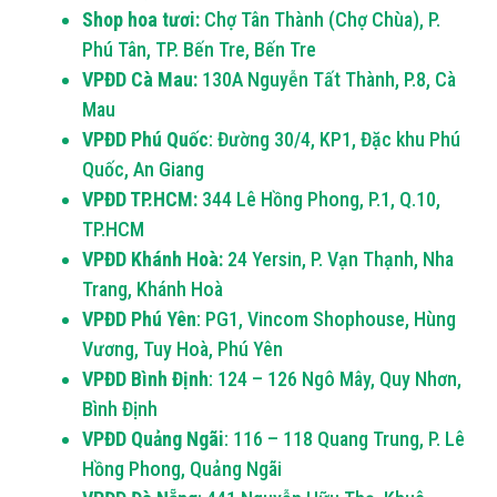
Shop hoa tươi:
Chợ Tân Thành (Chợ Chùa), P.
Phú Tân, TP. Bến Tre, Bến Tre
VPĐD Cà Mau:
130A Nguyễn Tất Thành, P.8, Cà
Mau
VPĐD Phú Quốc
: Đường 30/4, KP1, Đặc khu Phú
Quốc, An Giang
VPĐD TP.HCM:
344 Lê Hồng Phong, P.1, Q.10,
TP.HCM
VPĐD Khánh Hoà:
24 Yersin, P. Vạn Thạnh, Nha
Trang, Khánh Hoà
VPĐD Phú Yên
: PG1, Vincom Shophouse, Hùng
Vương, Tuy Hoà, Phú Yên
VPĐD Bình Định
: 124 – 126 Ngô Mây, Quy Nhơn,
Bình Định
VPĐD Quảng Ngãi
: 116 – 118 Quang Trung, P. Lê
Hồng Phong, Quảng Ngãi