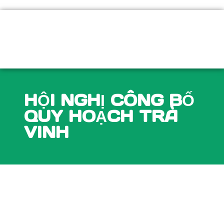
Nhảy
tới
nội
dung
HỘI NGHỊ CÔNG BỐ
QUY HOẠCH TRÀ
VINH