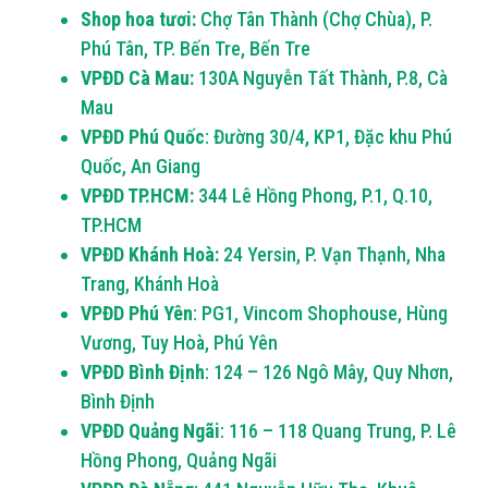
Shop hoa tươi:
Chợ Tân Thành (Chợ Chùa), P.
Phú Tân, TP. Bến Tre, Bến Tre
VPĐD Cà Mau:
130A Nguyễn Tất Thành, P.8, Cà
Mau
VPĐD Phú Quốc
: Đường 30/4, KP1, Đặc khu Phú
Quốc, An Giang
VPĐD TP.HCM:
344 Lê Hồng Phong, P.1, Q.10,
TP.HCM
VPĐD Khánh Hoà:
24 Yersin, P. Vạn Thạnh, Nha
Trang, Khánh Hoà
VPĐD Phú Yên
: PG1, Vincom Shophouse, Hùng
Vương, Tuy Hoà, Phú Yên
VPĐD Bình Định
: 124 – 126 Ngô Mây, Quy Nhơn,
Bình Định
VPĐD Quảng Ngãi
: 116 – 118 Quang Trung, P. Lê
Hồng Phong, Quảng Ngãi