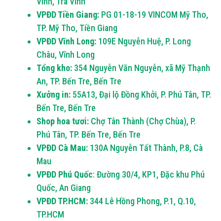
Vinh, Trà Vinh
VPĐD Tiền Giang:
PG 01-18-19 VINCOM Mỹ Tho,
TP. Mỹ Tho, Tiền Giang
VPĐD Vĩnh Long:
109E Nguyễn Huệ, P. Long
Châu, Vĩnh Long
Tổng kho:
354 Nguyễn Văn Nguyễn, xã Mỹ Thạnh
An, TP. Bến Tre, Bến Tre
Xưởng in:
55A13, Đại lộ Đồng Khởi, P. Phú Tân, TP.
Bến Tre, Bến Tre
Shop hoa tươi:
Chợ Tân Thành (Chợ Chùa), P.
Phú Tân, TP. Bến Tre, Bến Tre
VPĐD Cà Mau:
130A Nguyễn Tất Thành, P.8, Cà
Mau
VPĐD Phú Quốc
: Đường 30/4, KP1, Đặc khu Phú
Quốc, An Giang
VPĐD TP.HCM:
344 Lê Hồng Phong, P.1, Q.10,
TP.HCM