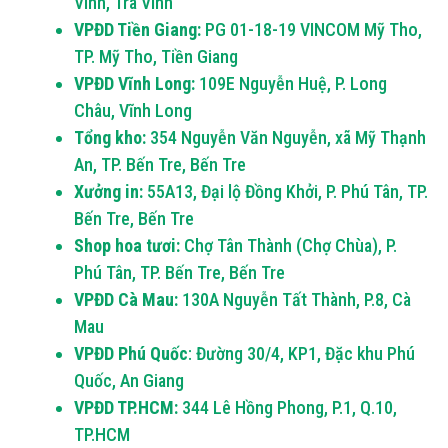
Vinh, Trà Vinh
VPĐD Tiền Giang:
PG 01-18-19 VINCOM Mỹ Tho,
TP. Mỹ Tho, Tiền Giang
VPĐD Vĩnh Long:
109E Nguyễn Huệ, P. Long
Châu, Vĩnh Long
Tổng kho:
354 Nguyễn Văn Nguyễn, xã Mỹ Thạnh
An, TP. Bến Tre, Bến Tre
Xưởng in:
55A13, Đại lộ Đồng Khởi, P. Phú Tân, TP.
Bến Tre, Bến Tre
Shop hoa tươi:
Chợ Tân Thành (Chợ Chùa), P.
Phú Tân, TP. Bến Tre, Bến Tre
VPĐD Cà Mau:
130A Nguyễn Tất Thành, P.8, Cà
Mau
VPĐD Phú Quốc
: Đường 30/4, KP1, Đặc khu Phú
Quốc, An Giang
VPĐD TP.HCM:
344 Lê Hồng Phong, P.1, Q.10,
TP.HCM