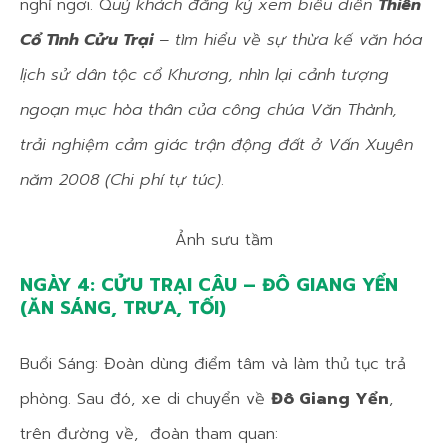
nghỉ ngơi. Q
uý khách đăng ký xem biểu diễn
Thiên
Cổ Tình Cửu Trại
– tìm hiểu về sự thừa kế văn hóa
lịch sử dân tộc cổ Khương, nhìn lại cảnh tượng
ngoạn mục hòa thân của công chúa Văn Thành,
trải nghiệm cảm giác trận động đất ở Vấn Xuyên
năm 2008 (Chi phí tự túc)
.
Ảnh sưu tầm
NGÀY 4: CỬU TRẠI CÂU – ĐÔ GIANG YỂN
(ĂN SÁNG, TRƯA, TỐI)
Buổi Sáng: Đoàn dùng điểm tâm và làm thủ tục trả
phòng. Sau đó, xe di chuyển về
Đô Giang Yển
,
trên đường về, đoàn tham quan: